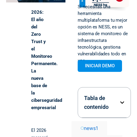
Si necesitas una
2026:
herramienta
El año
multiplataforma tu mejor
opción es NESS, es un
del
sistema de monitoreo de
Zero
infraestructura
Trust y
tecnológica, gestiona
el
vulnerabilidades todo en
Monitoreo
uno.
Permanente.
INICIAR DEMO
La
nueva
base de
la
Tabla de
ciberseguridad
contenido
empresarial
news
1
El 2026