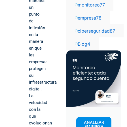
marcará
monitoreo
77
un
punto
empresa
78
de
inflexión
ciberseguridad
87
en la
manera
Blog
4
en que
las
empresas
protegen
su
infraestructura
digital.
La
velocidad
con la
que
ANALIZAR
evolucionan
EMPRESA