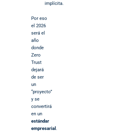
implícita.
Por eso
el 2026
será el
año
donde
Zero
Trust
dejará
de ser
un
“proyecto”
y se
convertirá
en un
estándar
empresarial
.