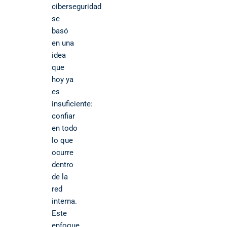
ciberseguridad
se
basó
en una
idea
que
hoy ya
es
insuficiente:
confiar
en todo
lo que
ocurre
dentro
de la
red
interna.
Este
enfoque