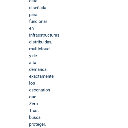
está
diseñada
para
funcionar
en
infraestructuras
distribuidas,
multicloud
y de
alta
demanda:
exactamente
los
escenarios
que
Zero
Trust
busca
proteger.