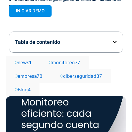
en uno.
INICIAR DEMO
Tabla de contenido
news
1
monitoreo
77
empresa
78
ciberseguridad
87
Blog
4