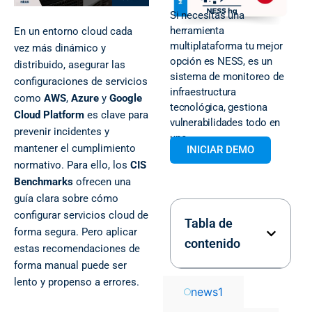
Si necesitas una
herramienta
En un entorno cloud cada
multiplataforma tu mejor
vez más dinámico y
opción es NESS, es un
distribuido, asegurar las
sistema de monitoreo de
configuraciones de servicios
infraestructura
como
AWS
,
Azure
y
Google
tecnológica, gestiona
Cloud Platform
es clave para
vulnerabilidades todo en
prevenir incidentes y
uno.
mantener el cumplimiento
INICIAR DEMO
normativo. Para ello, los
CIS
Benchmarks
ofrecen una
guía clara sobre cómo
configurar servicios cloud de
Tabla de
forma segura. Pero aplicar
contenido
estas recomendaciones de
forma manual puede ser
lento y propenso a errores.
news
1