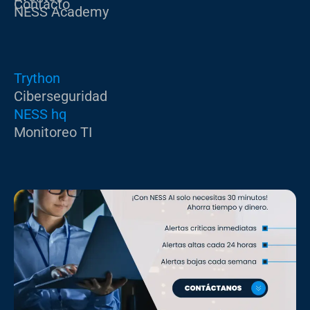
n
e
m
Contacto
NESS Academy
r
Trython
Ciberseguridad
NESS hq
Monitoreo TI