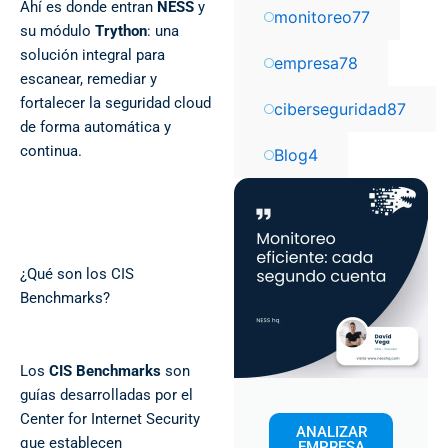
Ahí es donde entran
NESS
y
monitoreo
77
su módulo
Trython
: una
solución integral para
empresa
78
escanear, remediar y
fortalecer la seguridad cloud
ciberseguridad
87
de forma automática y
continua.
Blog
4
¿Qué son los CIS
Benchmarks?
Los
CIS Benchmarks
son
guías desarrolladas por el
Center for Internet Security
ANALIZAR
que establecen
EMPRESA